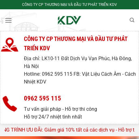
Bỏ
CÔNG TY CP THƯƠNG MẠI VÀ ĐẦU TƯ PHÁT TRIỂN KDV
qua
nội
dung
CÔNG TY CP THƯƠNG MẠI VÀ ĐẦU TƯ PHÁT
TRIỂN KDV
Địa chỉ: LK10-11 Đất Dịch Vụ Vạn Phúc, Hà Đông,
Hà Nội
Hotline: 0962 595 115 FB: Vật Liệu Cách Âm - Cách
Nhiệt KDV
0962 595 115
Tư vấn giải pháp - Hỗ trợ thi công
Hỗ trợ 24/7 nhiệt tình nhất
iảm giá 10% tất cả các dịch vụ - Hỗ trợ tư vấn, lên thiết kế