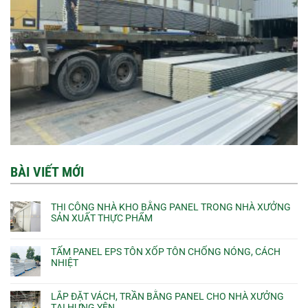
BÀI VIẾT MỚI
THI CÔNG NHÀ KHO BẰNG PANEL TRONG NHÀ XƯỞNG
SẢN XUẤT THỰC PHẨM
TẤM PANEL EPS TÔN XỐP TÔN CHỐNG NÓNG, CÁCH
NHIỆT
LẮP ĐẶT VÁCH, TRẦN BẰNG PANEL CHO NHÀ XƯỞNG
TẠI HƯNG YÊN