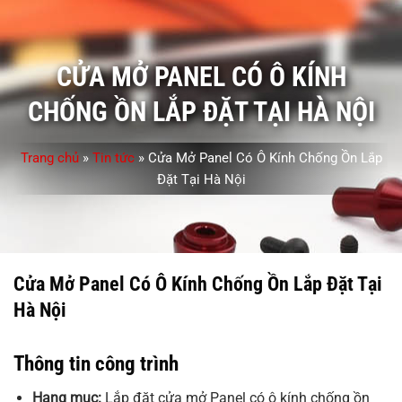
CỬA MỞ PANEL CÓ Ô KÍNH
CHỐNG ỒN LẮP ĐẶT TẠI HÀ NỘI
Trang chủ
»
Tin tức
»
Cửa Mở Panel Có Ô Kính Chống Ồn Lắp
Đặt Tại Hà Nội
Cửa Mở Panel Có Ô Kính Chống Ồn Lắp Đặt Tại
Hà Nội
Thông tin công trình
Hạng mục:
Lắp đặt cửa mở Panel có ô kính chống ồn