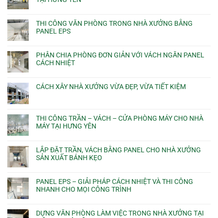
THI CÔNG VĂN PHÒNG TRONG NHÀ XƯỞNG BẰNG
PANEL EPS
PHÂN CHIA PHÒNG ĐƠN GIẢN VỚI VÁCH NGĂN PANEL
CÁCH NHIỆT
CÁCH XÂY NHÀ XƯỞNG VỪA ĐẸP, VỪA TIẾT KIỆM
THI CÔNG TRẦN – VÁCH – CỬA PHÒNG MÁY CHO NHÀ
MÁY TẠI HƯNG YÊN
LẮP ĐẶT TRẦN, VÁCH BẰNG PANEL CHO NHÀ XƯỞNG
SẢN XUẤT BÁNH KẸO
PANEL EPS – GIẢI PHÁP CÁCH NHIỆT VÀ THI CÔNG
NHANH CHO MỌI CÔNG TRÌNH
DỰNG VĂN PHÒNG LÀM VIỆC TRONG NHÀ XƯỞNG TẠI