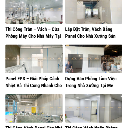
Thi Công Trần – Vách – Cửa
Lắp Đặt Trần, Vách Bằng
Phòng Máy Cho Nhà Máy Tại
Panel Cho Nhà Xưởng Sản
Hưng Yên
Xuất Bánh Kẹo
Panel EPS – Giải Pháp Cách
Dựng Văn Phòng Làm Việc
Nhiệt Và Thi Công Nhanh Cho
Trong Nhà Xưởng Tại Mê
Mọi Công Trình
Linh, Hà Nội
Thi Công Vách Panel Cho Nhà
Thi Công Vách Ngăn Phòng