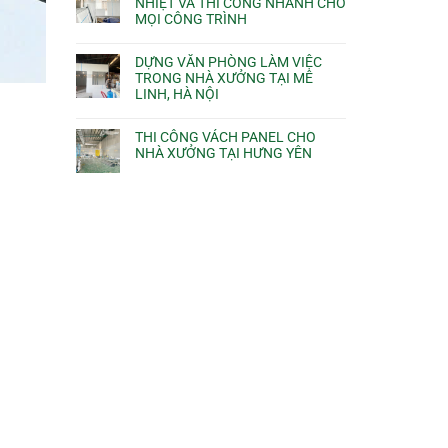
NHIỆT VÀ THI CÔNG NHANH CHO
MỌI CÔNG TRÌNH
DỰNG VĂN PHÒNG LÀM VIỆC
TRONG NHÀ XƯỞNG TẠI MÊ
LINH, HÀ NỘI
THI CÔNG VÁCH PANEL CHO
NHÀ XƯỞNG TẠI HƯNG YÊN