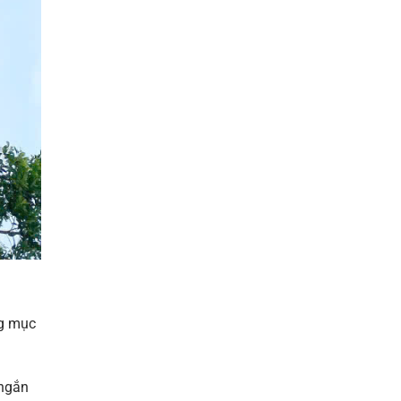
ng mục
 ngắn