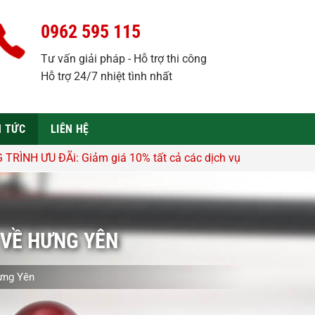
0962 595 115
Tư vấn giải pháp - Hỗ trợ thi công
Hỗ trợ 24/7 nhiệt tình nhất
N TỨC
LIÊN HỆ
 giá 10% tất cả các dịch vụ - Hỗ trợ tư vấn, lên thiết kế miễ
 VỀ HƯNG YÊN
ưng Yên