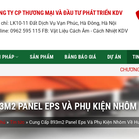
NG TY CP THƯƠNG MẠI VÀ ĐẦU TƯ PHÁT TRIỂN KDV
a chỉ: LK10-11 Đất Dịch Vụ Vạn Phúc, Hà Đông, Hà Nội
line: 0962 595 115 FB: Vật Liệu Cách Âm - Cách Nhiệt KDV
̉I PHÁP
SẢN PHẨM
BẢNG BÁO GIÁ
DỰ ÁN
TI
CHƯƠNG TRÌNH ƯU ĐÃi: Giảm
3M2 PANEL EPS VÀ PHỤ KIỆN NHÔM
chủ
»
Tin tức
»
Cung Cấp 893m2 Panel Eps Và Phụ Kiện Nhôm Về H