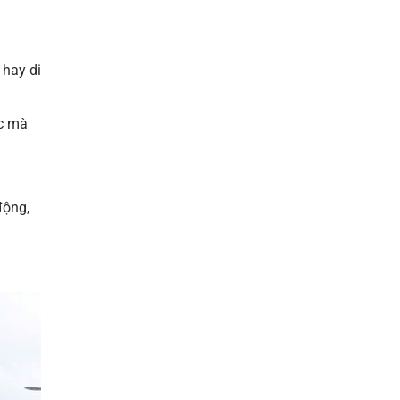
 hay di
ác mà
động,