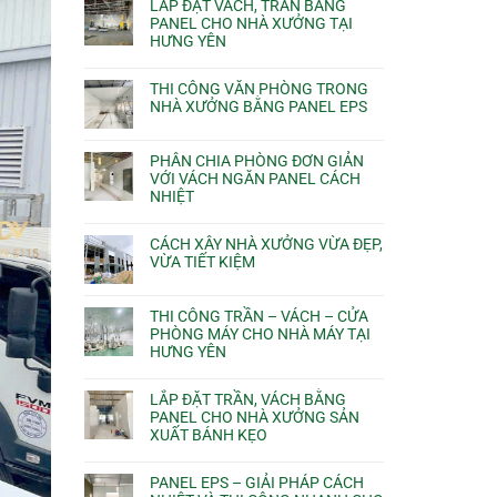
LẮP ĐẶT VÁCH, TRẦN BẰNG
PANEL CHO NHÀ XƯỞNG TẠI
HƯNG YÊN
THI CÔNG VĂN PHÒNG TRONG
NHÀ XƯỞNG BẰNG PANEL EPS
PHÂN CHIA PHÒNG ĐƠN GIẢN
VỚI VÁCH NGĂN PANEL CÁCH
NHIỆT
CÁCH XÂY NHÀ XƯỞNG VỪA ĐẸP,
VỪA TIẾT KIỆM
THI CÔNG TRẦN – VÁCH – CỬA
PHÒNG MÁY CHO NHÀ MÁY TẠI
HƯNG YÊN
LẮP ĐẶT TRẦN, VÁCH BẰNG
PANEL CHO NHÀ XƯỞNG SẢN
XUẤT BÁNH KẸO
PANEL EPS – GIẢI PHÁP CÁCH