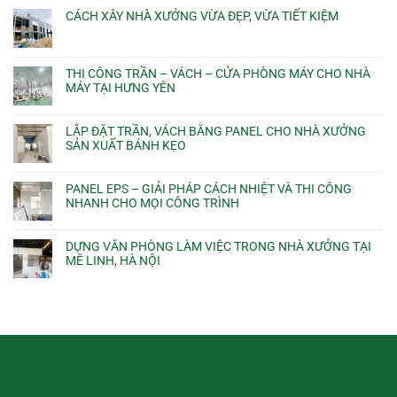
CÁCH XÂY NHÀ XƯỞNG VỪA ĐẸP, VỪA TIẾT KIỆM
THI CÔNG TRẦN – VÁCH – CỬA PHÒNG MÁY CHO NHÀ
MÁY TẠI HƯNG YÊN
LẮP ĐẶT TRẦN, VÁCH BẰNG PANEL CHO NHÀ XƯỞNG
SẢN XUẤT BÁNH KẸO
PANEL EPS – GIẢI PHÁP CÁCH NHIỆT VÀ THI CÔNG
NHANH CHO MỌI CÔNG TRÌNH
DỰNG VĂN PHÒNG LÀM VIỆC TRONG NHÀ XƯỞNG TẠI
MÊ LINH, HÀ NỘI