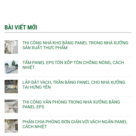
BÀI VIẾT MỚI
THI CÔNG NHÀ KHO BẰNG PANEL TRONG NHÀ XƯỞNG
SẢN XUẤT THỰC PHẨM
TẤM PANEL EPS TÔN XỐP TÔN CHỐNG NÓNG, CÁCH
NHIỆT
LẮP ĐẶT VÁCH, TRẦN BẰNG PANEL CHO NHÀ XƯỞNG
TẠI HƯNG YÊN
THI CÔNG VĂN PHÒNG TRONG NHÀ XƯỞNG BẰNG
PANEL EPS
PHÂN CHIA PHÒNG ĐƠN GIẢN VỚI VÁCH NGĂN PANEL
CÁCH NHIỆT