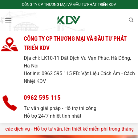
Bỏ
CÔNG TY CP THƯƠNG MẠI VÀ ĐẦU TƯ PHÁT TRIỂN KDV
qua
nội
dung
CÔNG TY CP THƯƠNG MẠI VÀ ĐẦU TƯ PHÁT
TRIỂN KDV
Địa chỉ: LK10-11 Đất Dịch Vụ Vạn Phúc, Hà Đông,
Hà Nội
Hotline: 0962 595 115 FB: Vật Liệu Cách Âm - Cách
Nhiệt KDV
0962 595 115
Tư vấn giải pháp - Hỗ trợ thi công
Hỗ trợ 24/7 nhiệt tình nhất
̣ - Hỗ trợ tư vấn, lên thiết kế miễn phí trong tháng