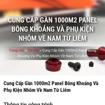
CUNG CẤP GẦN 1000M2 PANEL
BÔNG KHOÁNG VÀ PHỤ KIỆN
NHÔM VỀ NAM TỪ LIÊM
Trang chủ
»
Tin tức
»
Cung Cấp Gần 1000m2 Panel Bông
Khoáng Và Phụ Kiện Nhôm Về Nam Từ Liêm
Cung Cấp Gần 1000m2 Panel Bông Khoáng Và
Phụ Kiện Nhôm Về Nam Từ Liêm
Thông tin công trình