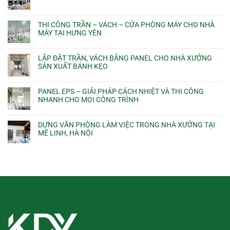
THI CÔNG TRẦN – VÁCH – CỬA PHÒNG MÁY CHO NHÀ
MÁY TẠI HƯNG YÊN
LẮP ĐẶT TRẦN, VÁCH BẰNG PANEL CHO NHÀ XƯỞNG
SẢN XUẤT BÁNH KẸO
PANEL EPS – GIẢI PHÁP CÁCH NHIỆT VÀ THI CÔNG
NHANH CHO MỌI CÔNG TRÌNH
DỰNG VĂN PHÒNG LÀM VIỆC TRONG NHÀ XƯỞNG TẠI
MÊ LINH, HÀ NỘI