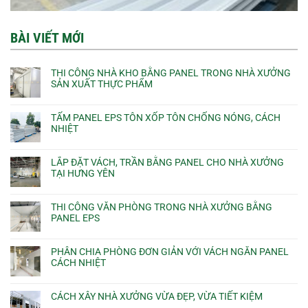
BÀI VIẾT MỚI
THI CÔNG NHÀ KHO BẰNG PANEL TRONG NHÀ XƯỞNG
SẢN XUẤT THỰC PHẨM
TẤM PANEL EPS TÔN XỐP TÔN CHỐNG NÓNG, CÁCH
NHIỆT
LẮP ĐẶT VÁCH, TRẦN BẰNG PANEL CHO NHÀ XƯỞNG
TẠI HƯNG YÊN
THI CÔNG VĂN PHÒNG TRONG NHÀ XƯỞNG BẰNG
PANEL EPS
PHÂN CHIA PHÒNG ĐƠN GIẢN VỚI VÁCH NGĂN PANEL
CÁCH NHIỆT
CÁCH XÂY NHÀ XƯỞNG VỪA ĐẸP, VỪA TIẾT KIỆM