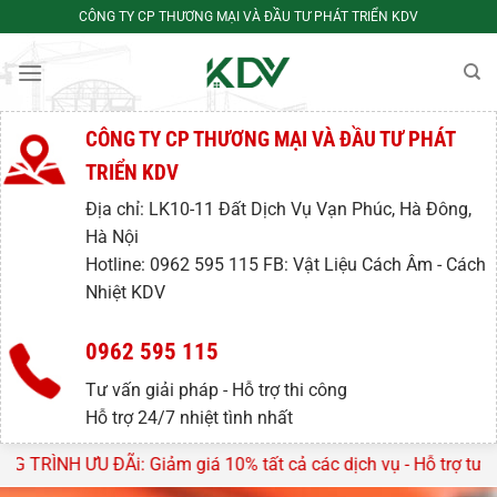
Bỏ
CÔNG TY CP THƯƠNG MẠI VÀ ĐẦU TƯ PHÁT TRIỂN KDV
qua
nội
dung
CÔNG TY CP THƯƠNG MẠI VÀ ĐẦU TƯ PHÁT
TRIỂN KDV
Địa chỉ: LK10-11 Đất Dịch Vụ Vạn Phúc, Hà Đông,
Hà Nội
Hotline: 0962 595 115 FB: Vật Liệu Cách Âm - Cách
Nhiệt KDV
0962 595 115
Tư vấn giải pháp - Hỗ trợ thi công
Hỗ trợ 24/7 nhiệt tình nhất
 giá 10% tất cả các dịch vụ - Hỗ trợ tư vấn, lên thiết kế miê