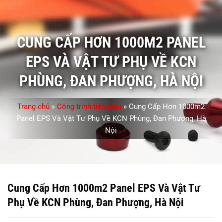
CUNG CẤP HƠN 1000M2 PANEL
EPS VÀ VẬT TƯ PHỤ VỀ KCN
PHÙNG, ĐAN PHƯỢNG, HÀ NỘI
Trang chủ
»
Công trình tiêu biểu
»
Cung Cấp Hơn 1000m2
Panel EPS Và Vật Tư Phụ Về KCN Phùng, Đan Phượng, Hà
Nội
Cung Cấp Hơn 1000m2 Panel EPS Và Vật Tư
Phụ Về KCN Phùng, Đan Phượng, Hà Nội