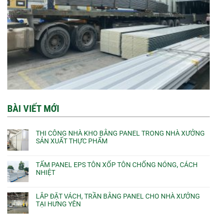
BÀI VIẾT MỚI
THI CÔNG NHÀ KHO BẰNG PANEL TRONG NHÀ XƯỞNG
SẢN XUẤT THỰC PHẨM
TẤM PANEL EPS TÔN XỐP TÔN CHỐNG NÓNG, CÁCH
NHIỆT
LẮP ĐẶT VÁCH, TRẦN BẰNG PANEL CHO NHÀ XƯỞNG
TẠI HƯNG YÊN