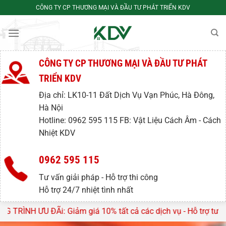
Bỏ
CÔNG TY CP THƯƠNG MẠI VÀ ĐẦU TƯ PHÁT TRIỂN KDV
qua
nội
dung
CÔNG TY CP THƯƠNG MẠI VÀ ĐẦU TƯ PHÁT
TRIỂN KDV
Địa chỉ: LK10-11 Đất Dịch Vụ Vạn Phúc, Hà Đông,
Hà Nội
Hotline: 0962 595 115 FB: Vật Liệu Cách Âm - Cách
Nhiệt KDV
0962 595 115
Tư vấn giải pháp - Hỗ trợ thi công
Hỗ trợ 24/7 nhiệt tình nhất
iá 10% tất cả các dịch vụ - Hỗ trợ tư vấn, lên thiết kế miễn