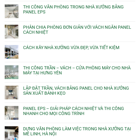
THI CÔNG VĂN PHÒNG TRONG NHÀ XƯỞNG BẰNG
PANEL EPS
PHÂN CHIA PHÒNG ĐƠN GIẢN VỚI VÁCH NGĂN PANEL
CÁCH NHIỆT
CÁCH XÂY NHÀ XƯỞNG VỪA ĐẸP, VỪA TIẾT KIỆM
THI CÔNG TRẦN – VÁCH – CỬA PHÒNG MÁY CHO NHÀ
MÁY TẠI HƯNG YÊN
LẮP ĐẶT TRẦN, VÁCH BẰNG PANEL CHO NHÀ XƯỞNG
SẢN XUẤT BÁNH KẸO
PANEL EPS – GIẢI PHÁP CÁCH NHIỆT VÀ THI CÔNG
NHANH CHO MỌI CÔNG TRÌNH
DỰNG VĂN PHÒNG LÀM VIỆC TRONG NHÀ XƯỞNG TẠI
MÊ LINH, HÀ NỘI