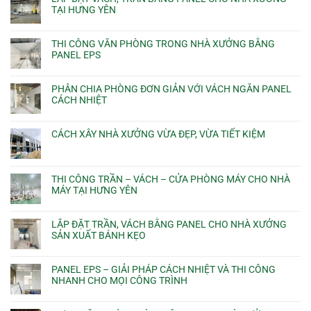
TẠI HƯNG YÊN
THI CÔNG VĂN PHÒNG TRONG NHÀ XƯỞNG BẰNG
PANEL EPS
PHÂN CHIA PHÒNG ĐƠN GIẢN VỚI VÁCH NGĂN PANEL
CÁCH NHIỆT
CÁCH XÂY NHÀ XƯỞNG VỪA ĐẸP, VỪA TIẾT KIỆM
THI CÔNG TRẦN – VÁCH – CỬA PHÒNG MÁY CHO NHÀ
MÁY TẠI HƯNG YÊN
LẮP ĐẶT TRẦN, VÁCH BẰNG PANEL CHO NHÀ XƯỞNG
SẢN XUẤT BÁNH KẸO
PANEL EPS – GIẢI PHÁP CÁCH NHIỆT VÀ THI CÔNG
NHANH CHO MỌI CÔNG TRÌNH