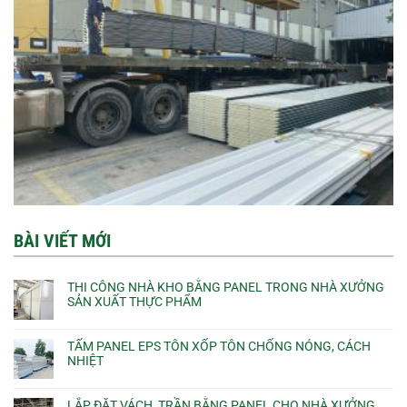
BÀI VIẾT MỚI
THI CÔNG NHÀ KHO BẰNG PANEL TRONG NHÀ XƯỞNG
SẢN XUẤT THỰC PHẨM
TẤM PANEL EPS TÔN XỐP TÔN CHỐNG NÓNG, CÁCH
NHIỆT
LẮP ĐẶT VÁCH, TRẦN BẰNG PANEL CHO NHÀ XƯỞNG