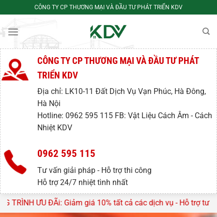
Bỏ
CÔNG TY CP THƯƠNG MẠI VÀ ĐẦU TƯ PHÁT TRIỂN KDV
qua
nội
dung
CÔNG TY CP THƯƠNG MẠI VÀ ĐẦU TƯ PHÁT
TRIỂN KDV
Địa chỉ: LK10-11 Đất Dịch Vụ Vạn Phúc, Hà Đông,
Hà Nội
Hotline: 0962 595 115 FB: Vật Liệu Cách Âm - Cách
Nhiệt KDV
0962 595 115
Tư vấn giải pháp - Hỗ trợ thi công
Hỗ trợ 24/7 nhiệt tình nhất
 10% tất cả các dịch vụ - Hỗ trợ tư vấn, lên thiết kế miễn ph