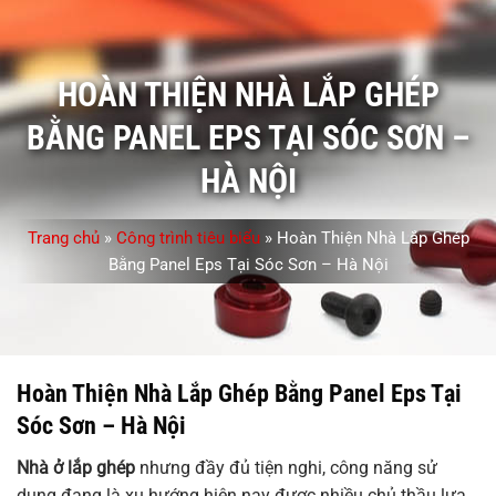
HOÀN THIỆN NHÀ LẮP GHÉP
BẰNG PANEL EPS TẠI SÓC SƠN –
HÀ NỘI
Trang chủ
»
Công trình tiêu biểu
»
Hoàn Thiện Nhà Lắp Ghép
Bằng Panel Eps Tại Sóc Sơn – Hà Nội
Hoàn Thiện Nhà Lắp Ghép Bằng Panel Eps Tại
Sóc Sơn – Hà Nội
Nhà ở lắp ghép
nhưng đầy đủ tiện nghi, công năng sử
dụng đang là xu hướng hiện nay được nhiều chủ thầu lựa