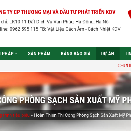
NG TY CP THƯƠNG MẠI VÀ ĐẦU TƯ PHÁT TRIỂN KDV
a chỉ: LK10-11 Đất Dịch Vụ Vạn Phúc, Hà Đông, Hà Nội
line: 0962 595 115 FB: Vật Liệu Cách Âm - Cách Nhiệt KDV
̉I PHÁP
SẢN PHẨM
BẢNG BÁO GIÁ
DỰ ÁN
TI
CHƯƠNG TRÌNH ƯU ĐÃi: Giảm
 CÔNG PHÒNG SẠCH SẢN XUẤT MỸ PH
 trình tiêu biểu
»
Hoàn Thiện Thi Công Phòng Sạch Sản Xuất Mỹ Ph