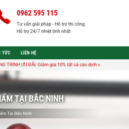
0962 595 115
Tư vấn giải pháp - Hỗ trợ thi công
Hỗ trợ 24/7 nhiệt tình nhất
N TỨC
LIÊN HỆ
 giá 10% tất cả các dịch vụ - Hỗ trợ tư vấn, lên thiết kế miê
ẨM TẠI BẮC NINH
ẩm Tại Bắc Ninh