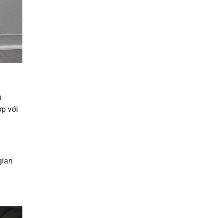
n
p với
gian