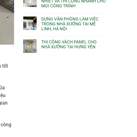
NHIỆT VÀ THI CÔNG NHANH CHO
MỌI CÔNG TRÌNH
DỰNG VĂN PHÒNG LÀM VIỆC
TRONG NHÀ XƯỞNG TẠI MÊ
LINH, HÀ NỘI
THI CÔNG VÁCH PANEL CHO
NHÀ XƯỞNG TẠI HƯNG YÊN
 tốt
cửa
iệu
gian
i công