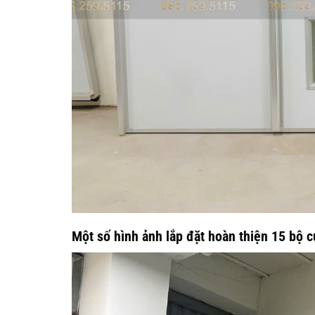
Một số hình ảnh lắp đặt hoàn thiện 15 bộ c