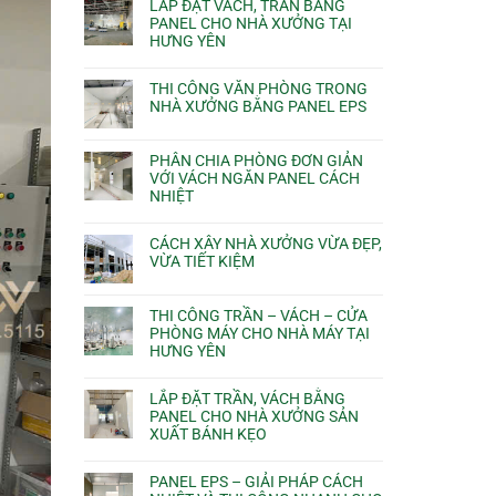
LẮP ĐẶT VÁCH, TRẦN BẰNG
PANEL CHO NHÀ XƯỞNG TẠI
HƯNG YÊN
THI CÔNG VĂN PHÒNG TRONG
NHÀ XƯỞNG BẰNG PANEL EPS
PHÂN CHIA PHÒNG ĐƠN GIẢN
VỚI VÁCH NGĂN PANEL CÁCH
NHIỆT
CÁCH XÂY NHÀ XƯỞNG VỪA ĐẸP,
VỪA TIẾT KIỆM
THI CÔNG TRẦN – VÁCH – CỬA
PHÒNG MÁY CHO NHÀ MÁY TẠI
HƯNG YÊN
LẮP ĐẶT TRẦN, VÁCH BẰNG
PANEL CHO NHÀ XƯỞNG SẢN
XUẤT BÁNH KẸO
PANEL EPS – GIẢI PHÁP CÁCH