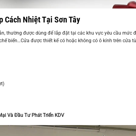
p Cách Nhiệt Tại Sơn Tây
ắn, thường được dùng để lắp đặt tại các khu vực yêu cầu mức 
 chế biến…Cửa được thiết kế có hoặc không có ô kính trên cửa t
ợt)
ại Và Đầu Tư Phát Triển KDV