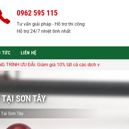
0962 595 115
Tư vấn giải pháp - Hỗ trợ thi công
Hỗ trợ 24/7 nhiệt tình nhất
N TỨC
LIÊN HỆ
Giảm giá 10% tất cả các dịch vụ - Hỗ trợ tư vấn, lên thiết kê
 TẠI SƠN TÂY
 Tại Sơn Tây