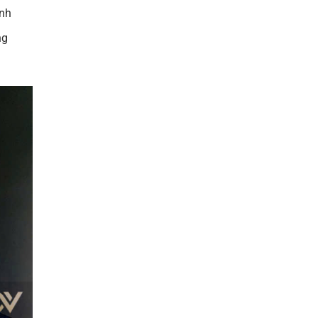
ình
ng