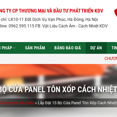
NG TY CP THƯƠNG MẠI VÀ ĐẦU TƯ PHÁT TRIỂN KDV
a chỉ: LK10-11 Đất Dịch Vụ Vạn Phúc, Hà Đông, Hà Nội
line: 0962 595 115 FB: Vật Liệu Cách Âm - Cách Nhiệt KDV
̉I PHÁP
SẢN PHẨM
BẢNG BÁO GIÁ
DỰ ÁN
TI
CHƯƠNG TRÌNH ƯU ĐÃi: 
BỘ CỬA PANEL TÔN XỐP CÁCH NHIỆT
Công trình tiêu biểu
»
Lắp Đặt 15 Bộ Cửa Panel Tôn Xốp Cách Nhiệt