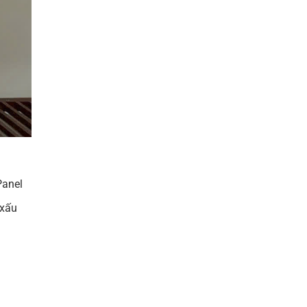
Panel
 xấu