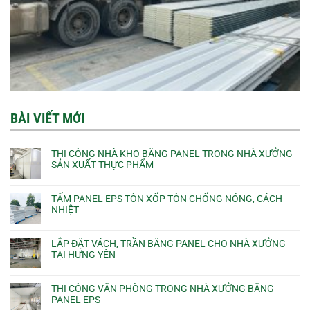
BÀI VIẾT MỚI
THI CÔNG NHÀ KHO BẰNG PANEL TRONG NHÀ XƯỞNG
SẢN XUẤT THỰC PHẨM
TẤM PANEL EPS TÔN XỐP TÔN CHỐNG NÓNG, CÁCH
NHIỆT
LẮP ĐẶT VÁCH, TRẦN BẰNG PANEL CHO NHÀ XƯỞNG
TẠI HƯNG YÊN
THI CÔNG VĂN PHÒNG TRONG NHÀ XƯỞNG BẰNG
PANEL EPS