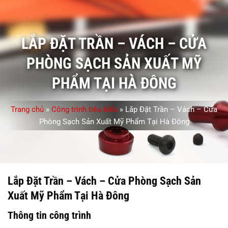
LẮP ĐẶT TRẦN – VÁCH – CỬA
PHÒNG SẠCH SẢN XUẤT MỸ
PHẨM TẠI HÀ ĐÔNG
Trang chủ
»
Công trình tiêu biểu
»
Lắp Đặt Trần – Vách – Cửa
Phòng Sạch Sản Xuất Mỹ Phẩm Tại Hà Đông
Lắp Đặt Trần – Vách – Cửa Phòng Sạch Sản
Xuất Mỹ Phẩm Tại Hà Đông
Thông tin công trình