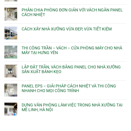
PHÂN CHIA PHÒNG ĐƠN GIẢN VỚI VÁCH NGĂN PANEL
CÁCH NHIỆT
CÁCH XÂY NHÀ XƯỞNG VỪA ĐẸP, VỪA TIẾT KIỆM
THI CÔNG TRẦN – VÁCH – CỬA PHÒNG MÁY CHO NHÀ
MÁY TẠI HƯNG YÊN
LẮP ĐẶT TRẦN, VÁCH BẰNG PANEL CHO NHÀ XƯỞNG
SẢN XUẤT BÁNH KẸO
PANEL EPS – GIẢI PHÁP CÁCH NHIỆT VÀ THI CÔNG
NHANH CHO MỌI CÔNG TRÌNH
DỰNG VĂN PHÒNG LÀM VIỆC TRONG NHÀ XƯỞNG TẠI
MÊ LINH, HÀ NỘI