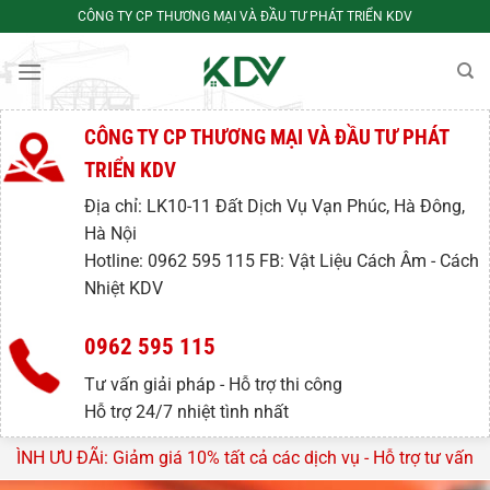
Bỏ
CÔNG TY CP THƯƠNG MẠI VÀ ĐẦU TƯ PHÁT TRIỂN KDV
qua
nội
dung
CÔNG TY CP THƯƠNG MẠI VÀ ĐẦU TƯ PHÁT
TRIỂN KDV
Địa chỉ: LK10-11 Đất Dịch Vụ Vạn Phúc, Hà Đông,
Hà Nội
Hotline: 0962 595 115 FB: Vật Liệu Cách Âm - Cách
Nhiệt KDV
0962 595 115
Tư vấn giải pháp - Hỗ trợ thi công
Hỗ trợ 24/7 nhiệt tình nhất
10% tất cả các dịch vụ - Hỗ trợ tư vấn, lên thiết kế miễn phi