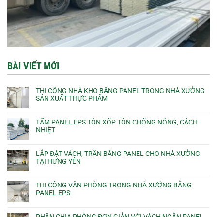
BÀI VIẾT MỚI
THI CÔNG NHÀ KHO BẰNG PANEL TRONG NHÀ XƯỞNG
SẢN XUẤT THỰC PHẨM
TẤM PANEL EPS TÔN XỐP TÔN CHỐNG NÓNG, CÁCH
NHIỆT
LẮP ĐẶT VÁCH, TRẦN BẰNG PANEL CHO NHÀ XƯỞNG
TẠI HƯNG YÊN
THI CÔNG VĂN PHÒNG TRONG NHÀ XƯỞNG BẰNG
PANEL EPS
PHÂN CHIA PHÒNG ĐƠN GIẢN VỚI VÁCH NGĂN PANEL