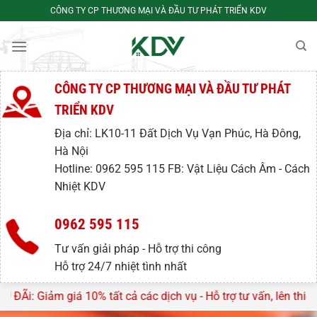
Bỏ
CÔNG TY CP THƯƠNG MẠI VÀ ĐẦU TƯ PHÁT TRIỂN KDV
qua
nội
dung
CÔNG TY CP THƯƠNG MẠI VÀ ĐẦU TƯ PHÁT
TRIỂN KDV
Địa chỉ: LK10-11 Đất Dịch Vụ Vạn Phúc, Hà Đông,
Hà Nội
Hotline: 0962 595 115 FB: Vật Liệu Cách Âm - Cách
Nhiệt KDV
0962 595 115
Tư vấn giải pháp - Hỗ trợ thi công
Hỗ trợ 24/7 nhiệt tình nhất
 tất cả các dịch vụ - Hỗ trợ tư vấn, lên thiết kế miễn phí tr