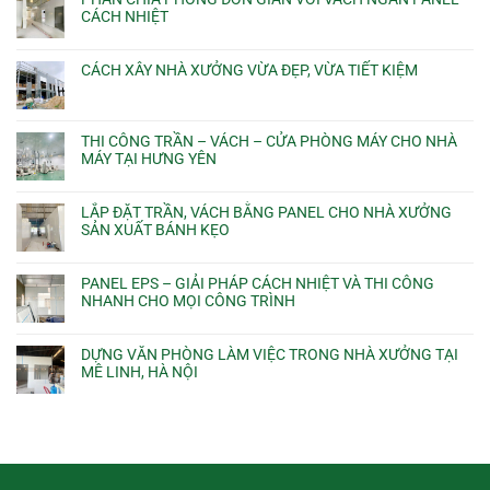
CÁCH NHIỆT
CÁCH XÂY NHÀ XƯỞNG VỪA ĐẸP, VỪA TIẾT KIỆM
THI CÔNG TRẦN – VÁCH – CỬA PHÒNG MÁY CHO NHÀ
MÁY TẠI HƯNG YÊN
LẮP ĐẶT TRẦN, VÁCH BẰNG PANEL CHO NHÀ XƯỞNG
SẢN XUẤT BÁNH KẸO
PANEL EPS – GIẢI PHÁP CÁCH NHIỆT VÀ THI CÔNG
NHANH CHO MỌI CÔNG TRÌNH
DỰNG VĂN PHÒNG LÀM VIỆC TRONG NHÀ XƯỞNG TẠI
MÊ LINH, HÀ NỘI