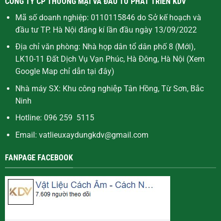
CÔNG TY CP THƯƠNG MẠI VÀ ĐẦU TƯ PHÁT TRIỂN KDV
Mã số doanh nghiệp: 0110115846 do Sở kế hoạch và
đầu tư TP. Hà Nội đăng kí lần đầu ngày 13/09/2022
Địa chỉ văn phòng: Nhà họp dân tổ dân phố 8 (Mới),
LK10-11 Đất Dịch Vụ Vạn Phúc, Hà Đông, Hà Nội (Xem
Google Map chỉ dẫn
tại đây
)
Nhà máy SX: Khu công nghiệp Tân Hồng, Từ Sơn, Bắc
Ninh
Hotline: 096 259 5115
Email: vatlieuxaydungkdv@gmail.com
FANPAGE FACEBOOK