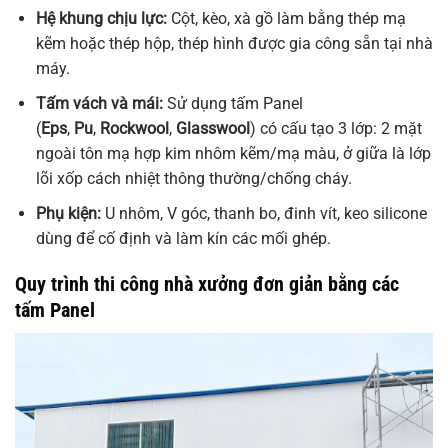
Hệ khung chịu lực:
Cột, kèo, xà gồ làm bằng thép mạ
kẽm hoặc thép hộp, thép hình được gia công sẵn tại nhà
máy.
Tấm vách và mái:
Sử dụng tấm Panel
(
Eps
,
Pu
,
Rockwool
,
Glasswool
) có cấu tạo 3 lớp: 2 mặt
ngoài tôn mạ hợp kim nhôm kẽm/mạ màu, ở giữa là lớp
lõi xốp cách nhiệt thông thường/chống cháy.
Phụ kiện:
U nhôm, V góc, thanh bo, đinh vít, keo silicone
dùng để cố định và làm kín các mối ghép.
Quy trình thi công nhà xưởng đơn giản bằng các
tấm Panel