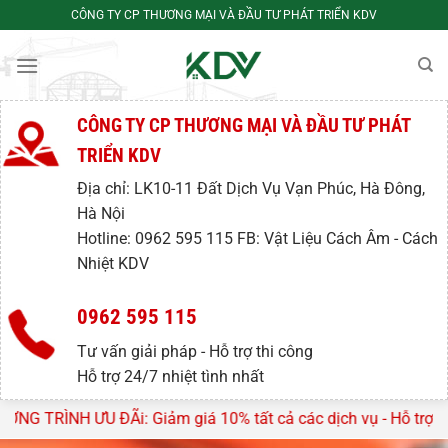
Bỏ
CÔNG TY CP THƯƠNG MẠI VÀ ĐẦU TƯ PHÁT TRIỂN KDV
qua
nội
dung
CÔNG TY CP THƯƠNG MẠI VÀ ĐẦU TƯ PHÁT
TRIỂN KDV
Địa chỉ: LK10-11 Đất Dịch Vụ Vạn Phúc, Hà Đông,
Hà Nội
Hotline: 0962 595 115 FB: Vật Liệu Cách Âm - Cách
Nhiệt KDV
0962 595 115
Tư vấn giải pháp - Hỗ trợ thi công
Hỗ trợ 24/7 nhiệt tình nhất
ĐÃi: Giảm giá 10% tất cả các dịch vụ - Hỗ trợ tư vấn, lên thiê