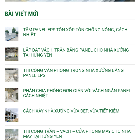
BÀI VIẾT MỚI
TẤM PANEL EPS TÔN XỐP TÔN CHỐNG NÓNG, CÁCH
NHIỆT
LẮP ĐẶT VÁCH, TRẦN BẰNG PANEL CHO NHÀ XƯỞNG
TẠI HƯNG YÊN
THI CÔNG VĂN PHÒNG TRONG NHÀ XƯỞNG BẰNG
PANEL EPS
PHÂN CHIA PHÒNG ĐƠN GIẢN VỚI VÁCH NGĂN PANEL
CÁCH NHIỆT
CÁCH XÂY NHÀ XƯỞNG VỪA ĐẸP, VỪA TIẾT KIỆM
THI CÔNG TRẦN – VÁCH – CỬA PHÒNG MÁY CHO NHÀ
MÁY TẠI HƯNG YÊN