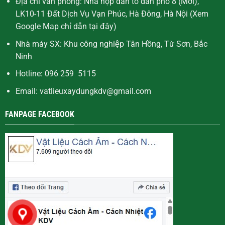
Địa chỉ văn phòng: Nhà họp dân tổ dân phố 8 (Mới),
LK10-11 Đất Dịch Vụ Vạn Phúc, Hà Đông, Hà Nội (Xem
Google Map chỉ dẫn
tại đây
)
Nhà máy SX: Khu công nghiệp Tân Hồng, Từ Sơn, Bắc
Ninh
Hotline: 096 259 5115
Email: vatlieuxaydungkdv@gmail.com
FANPAGE FACEBOOK