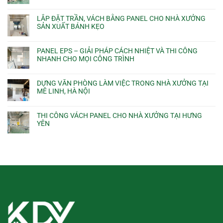
LẮP ĐẶT TRẦN, VÁCH BẰNG PANEL CHO NHÀ XƯỞNG
SẢN XUẤT BÁNH KẸO
PANEL EPS – GIẢI PHÁP CÁCH NHIỆT VÀ THI CÔNG
NHANH CHO MỌI CÔNG TRÌNH
DỰNG VĂN PHÒNG LÀM VIỆC TRONG NHÀ XƯỞNG TẠI
MÊ LINH, HÀ NỘI
THI CÔNG VÁCH PANEL CHO NHÀ XƯỞNG TẠI HƯNG
YÊN