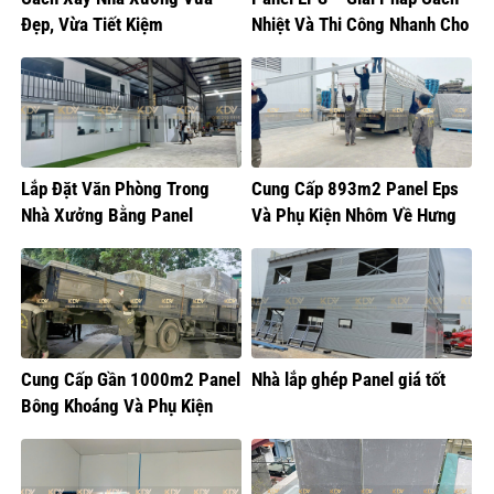
Đẹp, Vừa Tiết Kiệm
Nhiệt Và Thi Công Nhanh Cho
Mọi Công Trình
Lắp Đặt Văn Phòng Trong
Cung Cấp 893m2 Panel Eps
Nhà Xưởng Bằng Panel
Và Phụ Kiện Nhôm Về Hưng
Yên
Cung Cấp Gần 1000m2 Panel
Nhà lắp ghép Panel giá tốt
Bông Khoáng Và Phụ Kiện
Nhôm Về Nam Từ Liêm