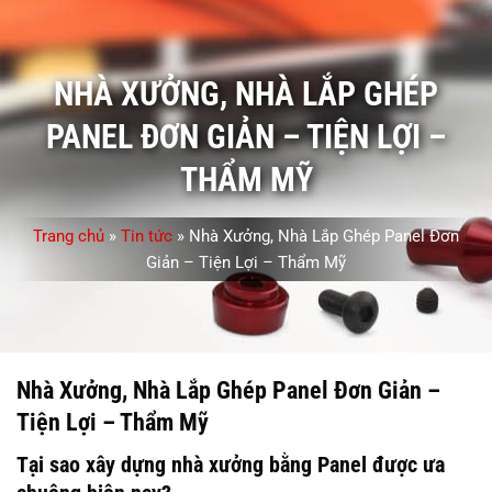
NHÀ XƯỞNG, NHÀ LẮP GHÉP
PANEL ĐƠN GIẢN – TIỆN LỢI –
THẨM MỸ
Trang chủ
»
Tin tức
»
Nhà Xưởng, Nhà Lắp Ghép Panel Đơn
Giản – Tiện Lợi – Thẩm Mỹ
Nhà Xưởng, Nhà Lắp Ghép Panel Đơn Giản –
Tiện Lợi – Thẩm Mỹ
Tại sao xây dựng nhà xưởng bằng Panel được ưa