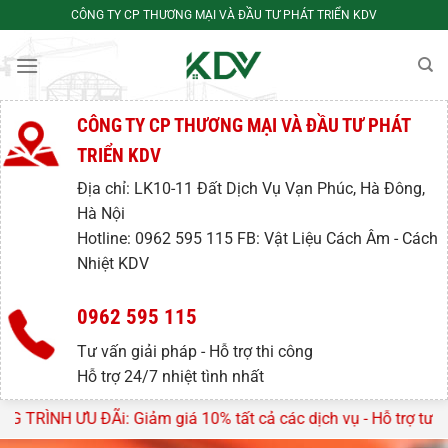
Bỏ
CÔNG TY CP THƯƠNG MẠI VÀ ĐẦU TƯ PHÁT TRIỂN KDV
qua
nội
dung
CÔNG TY CP THƯƠNG MẠI VÀ ĐẦU TƯ PHÁT
TRIỂN KDV
Địa chỉ: LK10-11 Đất Dịch Vụ Vạn Phúc, Hà Đông,
Hà Nội
Hotline: 0962 595 115 FB: Vật Liệu Cách Âm - Cách
Nhiệt KDV
0962 595 115
Tư vấn giải pháp - Hỗ trợ thi công
Hỗ trợ 24/7 nhiệt tình nhất
̉m giá 10% tất cả các dịch vụ - Hỗ trợ tư vấn, lên thiết kế mi