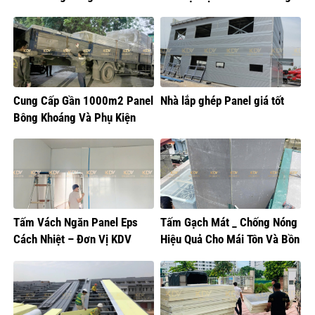
Yên
Cung Cấp Gần 1000m2 Panel
Nhà lắp ghép Panel giá tốt
Bông Khoáng Và Phụ Kiện
Nhôm Về Nam Từ Liêm
Tấm Vách Ngăn Panel Eps
Tấm Gạch Mát _ Chống Nóng
Cách Nhiệt – Đơn Vị KDV
Hiệu Quả Cho Mái Tôn Và Bồn
Cung Cấp
Nước