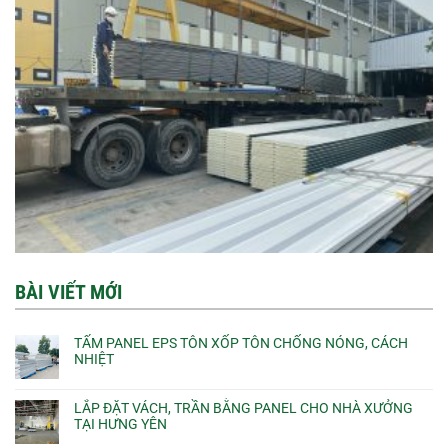
BÀI VIẾT MỚI
TẤM PANEL EPS TÔN XỐP TÔN CHỐNG NÓNG, CÁCH
NHIỆT
LẮP ĐẶT VÁCH, TRẦN BẰNG PANEL CHO NHÀ XƯỞNG
TẠI HƯNG YÊN