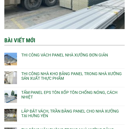
BÀI VIẾT MỚI
THI CÔNG VÁCH PANEL NHÀ XƯỞNG ĐƠN GIẢN
THI CÔNG NHÀ KHO BẰNG PANEL TRONG NHÀ XƯỞNG
SẢN XUẤT THỰC PHẨM
TẤM PANEL EPS TÔN XỐP TÔN CHỐNG NÓNG, CÁCH
NHIỆT
LẮP ĐẶT VÁCH, TRẦN BẰNG PANEL CHO NHÀ XƯỞNG
TẠI HƯNG YÊN