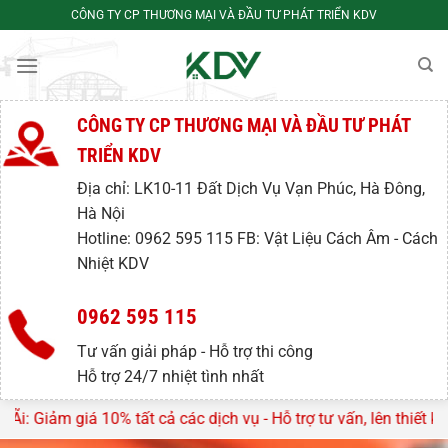
Bỏ
CÔNG TY CP THƯƠNG MẠI VÀ ĐẦU TƯ PHÁT TRIỂN KDV
qua
nội
dung
CÔNG TY CP THƯƠNG MẠI VÀ ĐẦU TƯ PHÁT
TRIỂN KDV
Địa chỉ: LK10-11 Đất Dịch Vụ Vạn Phúc, Hà Đông,
Hà Nội
Hotline: 0962 595 115 FB: Vật Liệu Cách Âm - Cách
Nhiệt KDV
0962 595 115
Tư vấn giải pháp - Hỗ trợ thi công
Hỗ trợ 24/7 nhiệt tình nhất
cả các dịch vụ - Hỗ trợ tư vấn, lên thiết kế miễn phí trong t