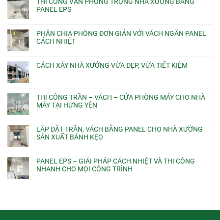
THI CÔNG VĂN PHÒNG TRONG NHÀ XƯỞNG BẰNG
PANEL EPS
PHÂN CHIA PHÒNG ĐƠN GIẢN VỚI VÁCH NGĂN PANEL
CÁCH NHIỆT
CÁCH XÂY NHÀ XƯỞNG VỪA ĐẸP, VỪA TIẾT KIỆM
THI CÔNG TRẦN – VÁCH – CỬA PHÒNG MÁY CHO NHÀ
MÁY TẠI HƯNG YÊN
LẮP ĐẶT TRẦN, VÁCH BẰNG PANEL CHO NHÀ XƯỞNG
SẢN XUẤT BÁNH KẸO
PANEL EPS – GIẢI PHÁP CÁCH NHIỆT VÀ THI CÔNG
NHANH CHO MỌI CÔNG TRÌNH