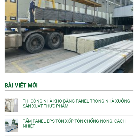
BÀI VIẾT MỚI
THI CÔNG NHÀ KHO BẰNG PANEL TRONG NHÀ XƯỞNG
SẢN XUẤT THỰC PHẨM
TẤM PANEL EPS TÔN XỐP TÔN CHỐNG NÓNG, CÁCH
NHIỆT