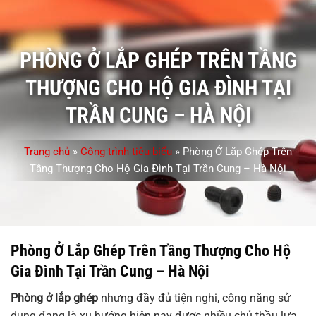
PHÒNG Ở LẮP GHÉP TRÊN TẦNG
THƯỢNG CHO HỘ GIA ĐÌNH TẠI
TRẦN CUNG – HÀ NỘI
Trang chủ
»
Công trình tiêu biểu
»
Phòng Ở Lắp Ghép Trên
Tầng Thượng Cho Hộ Gia Đình Tại Trần Cung – Hà Nội
Phòng Ở Lắp Ghép Trên Tầng Thượng Cho Hộ
Gia Đình Tại Trần Cung – Hà Nội
Phòng ở lắp ghép
nhưng đầy đủ tiện nghi, công năng sử
dụng đang là xu hướng hiện nay được nhiều chủ thầu lựa