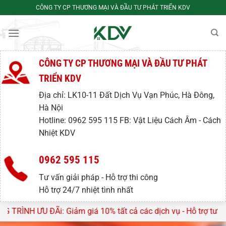
Bỏ
CÔNG TY CP THƯƠNG MẠI VÀ ĐẦU TƯ PHÁT TRIỂN KDV
qua
nội
dung
CÔNG TY CP THƯƠNG MẠI VÀ ĐẦU TƯ PHÁT
TRIỂN KDV
Địa chỉ: LK10-11 Đất Dịch Vụ Vạn Phúc, Hà Đông,
Hà Nội
Hotline: 0962 595 115 FB: Vật Liệu Cách Âm - Cách
Nhiệt KDV
0962 595 115
Tư vấn giải pháp - Hỗ trợ thi công
Hỗ trợ 24/7 nhiệt tình nhất
iá 10% tất cả các dịch vụ - Hỗ trợ tư vấn, lên thiết kế miễn