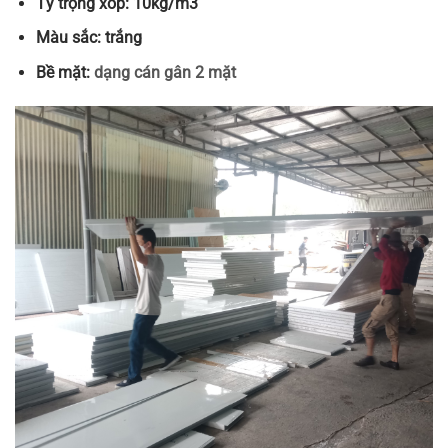
Tỷ trọng xốp: 10kg/m3
Màu sắc: trắng
Bề mặt:
dạng cán gân 2 mặt