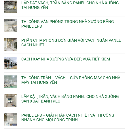
LẮP ĐẶT VÁCH, TRẦN BẰNG PANEL CHO NHÀ XƯỞNG
TẠI HƯNG YÊN
THI CÔNG VĂN PHÒNG TRONG NHÀ XƯỞNG BẰNG
PANEL EPS
PHÂN CHIA PHÒNG ĐƠN GIẢN VỚI VÁCH NGĂN PANEL
CÁCH NHIỆT
CÁCH XÂY NHÀ XƯỞNG VỪA ĐẸP, VỪA TIẾT KIỆM
THI CÔNG TRẦN – VÁCH – CỬA PHÒNG MÁY CHO NHÀ
MÁY TẠI HƯNG YÊN
LẮP ĐẶT TRẦN, VÁCH BẰNG PANEL CHO NHÀ XƯỞNG
SẢN XUẤT BÁNH KẸO
PANEL EPS – GIẢI PHÁP CÁCH NHIỆT VÀ THI CÔNG
NHANH CHO MỌI CÔNG TRÌNH