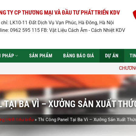
NG TY CP THƯƠNG MẠI VÀ ĐẦU TƯ PHÁT TRIỂN KDV
a chỉ: LK10-11 Đất Dịch Vụ Vạn Phúc, Hà Đông, Hà Nội
line: 0962 595 115 FB: Vật Liệu Cách Âm - Cách Nhiệt KDV
̉I PHÁP
SẢN PHẨM
BẢNG BÁO GIÁ
DỰ ÁN
TI
CHƯƠNG TRÌNH ƯU ĐÃi: Gi
L TẠI BA VÌ – XƯỞNG SẢN XUẤT THỨ
g trình tiêu biểu
»
Thi Công Panel Tại Ba Vì – Xưởng Sản Xuất Thứ