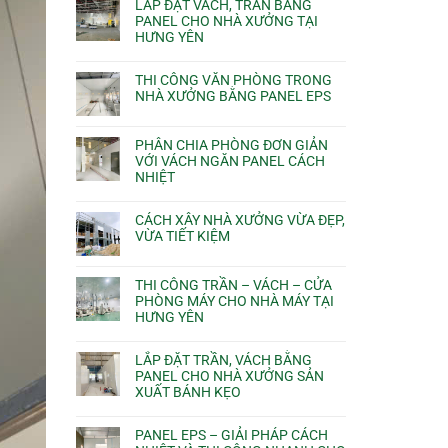
LẮP ĐẶT VÁCH, TRẦN BẰNG
PANEL CHO NHÀ XƯỞNG TẠI
HƯNG YÊN
THI CÔNG VĂN PHÒNG TRONG
NHÀ XƯỞNG BẰNG PANEL EPS
PHÂN CHIA PHÒNG ĐƠN GIẢN
VỚI VÁCH NGĂN PANEL CÁCH
NHIỆT
CÁCH XÂY NHÀ XƯỞNG VỪA ĐẸP,
VỪA TIẾT KIỆM
THI CÔNG TRẦN – VÁCH – CỬA
PHÒNG MÁY CHO NHÀ MÁY TẠI
HƯNG YÊN
LẮP ĐẶT TRẦN, VÁCH BẰNG
PANEL CHO NHÀ XƯỞNG SẢN
XUẤT BÁNH KẸO
PANEL EPS – GIẢI PHÁP CÁCH