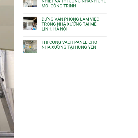
NHIỆT VÀ THI CÔNG NHANH CHO
MỌI CÔNG TRÌNH
DỰNG VĂN PHÒNG LÀM VIỆC
TRONG NHÀ XƯỞNG TẠI MÊ
LINH, HÀ NỘI
THI CÔNG VÁCH PANEL CHO
NHÀ XƯỞNG TẠI HƯNG YÊN