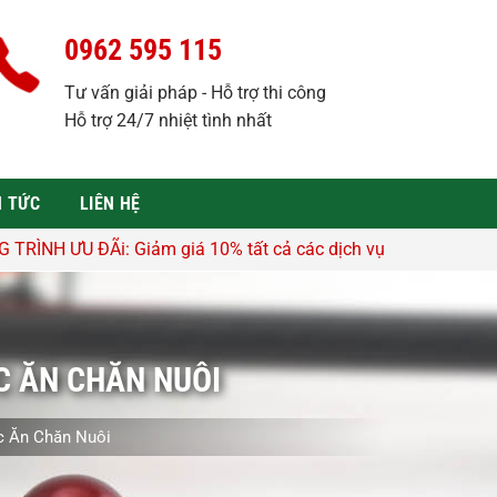
0962 595 115
Tư vấn giải pháp - Hỗ trợ thi công
Hỗ trợ 24/7 nhiệt tình nhất
N TỨC
LIÊN HỆ
ảm giá 10% tất cả các dịch vụ - Hỗ trợ tư vấn, lên thiết kế m
C ĂN CHĂN NUÔI
c Ăn Chăn Nuôi