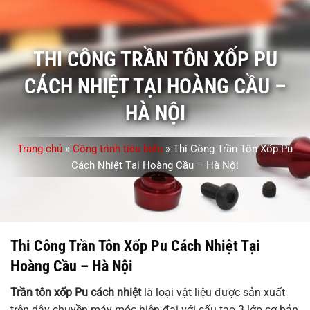
THI CÔNG TRẦN TÔN XỐP PU
CÁCH NHIỆT TẠI HOÀNG CẦU –
HÀ NỘI
Trang chủ
»
Công trình tiêu biểu
»
Thi Công Trần Tôn Xốp Pu
Cách Nhiệt Tại Hoàng Cầu – Hà Nội
Thi Công Trần Tôn Xốp Pu Cách Nhiệt Tại
Hoàng Cầu – Hà Nội
Trần tôn xốp Pu cách nhiệt
là loại vật liệu được sản xuất
trên dây chuyền máy móc hiện đại với cấu tạo 3 lớp cơ bản