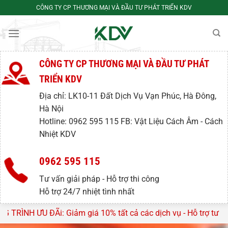
Bỏ
CÔNG TY CP THƯƠNG MẠI VÀ ĐẦU TƯ PHÁT TRIỂN KDV
qua
nội
dung
CÔNG TY CP THƯƠNG MẠI VÀ ĐẦU TƯ PHÁT
TRIỂN KDV
Địa chỉ: LK10-11 Đất Dịch Vụ Vạn Phúc, Hà Đông,
Hà Nội
Hotline: 0962 595 115 FB: Vật Liệu Cách Âm - Cách
Nhiệt KDV
0962 595 115
Tư vấn giải pháp - Hỗ trợ thi công
Hỗ trợ 24/7 nhiệt tình nhất
m giá 10% tất cả các dịch vụ - Hỗ trợ tư vấn, lên thiết kế miê