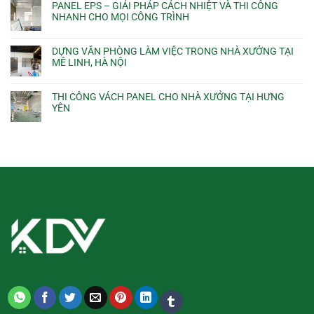
PANEL EPS – GIẢI PHÁP CÁCH NHIỆT VÀ THI CÔNG
NHANH CHO MỌI CÔNG TRÌNH
DỰNG VĂN PHÒNG LÀM VIỆC TRONG NHÀ XƯỞNG TẠI
MÊ LINH, HÀ NỘI
THI CÔNG VÁCH PANEL CHO NHÀ XƯỞNG TẠI HƯNG
YÊN