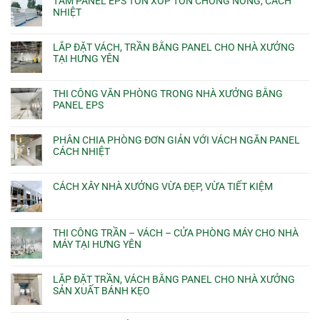
TẤM PANEL EPS TÔN XỐP TÔN CHỐNG NÓNG, CÁCH
NHIỆT
LẮP ĐẶT VÁCH, TRẦN BẰNG PANEL CHO NHÀ XƯỞNG
TẠI HƯNG YÊN
THI CÔNG VĂN PHÒNG TRONG NHÀ XƯỞNG BẰNG
PANEL EPS
PHÂN CHIA PHÒNG ĐƠN GIẢN VỚI VÁCH NGĂN PANEL
CÁCH NHIỆT
CÁCH XÂY NHÀ XƯỞNG VỪA ĐẸP, VỪA TIẾT KIỆM
THI CÔNG TRẦN – VÁCH – CỬA PHÒNG MÁY CHO NHÀ
MÁY TẠI HƯNG YÊN
LẮP ĐẶT TRẦN, VÁCH BẰNG PANEL CHO NHÀ XƯỞNG
SẢN XUẤT BÁNH KẸO