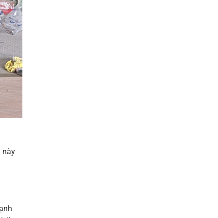
u này
cạnh