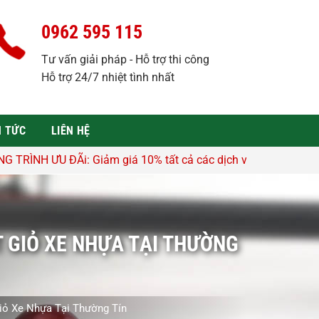
0962 595 115
Tư vấn giải pháp - Hỗ trợ thi công
Hỗ trợ 24/7 nhiệt tình nhất
N TỨC
LIÊN HỆ
 giá 10% tất cả các dịch vụ - Hỗ trợ tư vấn, lên thiết kế miễ
 GIỎ XE NHỰA TẠI THƯỜNG
iỏ Xe Nhựa Tại Thường Tín