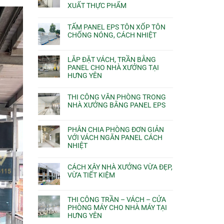
XUẤT THỰC PHẨM
TẤM PANEL EPS TÔN XỐP TÔN
CHỐNG NÓNG, CÁCH NHIỆT
LẮP ĐẶT VÁCH, TRẦN BẰNG
PANEL CHO NHÀ XƯỞNG TẠI
HƯNG YÊN
THI CÔNG VĂN PHÒNG TRONG
NHÀ XƯỞNG BẰNG PANEL EPS
PHÂN CHIA PHÒNG ĐƠN GIẢN
VỚI VÁCH NGĂN PANEL CÁCH
NHIỆT
CÁCH XÂY NHÀ XƯỞNG VỪA ĐẸP,
VỪA TIẾT KIỆM
THI CÔNG TRẦN – VÁCH – CỬA
PHÒNG MÁY CHO NHÀ MÁY TẠI
HƯNG YÊN