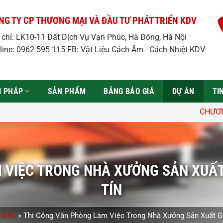
NG TY CP THƯƠNG MẠI VÀ ĐẦU TƯ PHÁT TRIỂN KDV
a chỉ: LK10-11 Đất Dịch Vụ Vạn Phúc, Hà Đông, Hà Nội
line: 0962 595 115 FB: Vật Liệu Cách Âm - Cách Nhiệt KDV
̉I PHÁP
SẢN PHẨM
BẢNG BÁO GIÁ
DỰ ÁN
TI
CHƯƠNG TRÌNH ƯU ĐÃi: Giảm
 VIỆC TRONG NHÀ XƯỞNG SẢN XUẤT
TÍN
 biểu
»
Thi Công Văn Phòng Làm Việc Trong Nhà Xưởng Sản Xuất G