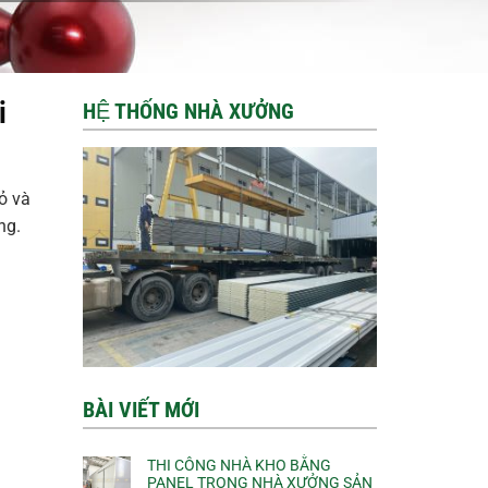
i
HỆ THỐNG NHÀ XƯỞNG
ỏ và
ng.
BÀI VIẾT MỚI
THI CÔNG NHÀ KHO BẰNG
PANEL TRONG NHÀ XƯỞNG SẢN