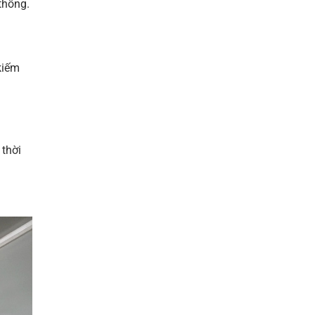
 thống.
kiếm
 thời