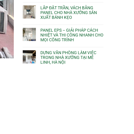
LẮP ĐẶT TRẦN, VÁCH BẰNG
PANEL CHO NHÀ XƯỞNG SẢN
XUẤT BÁNH KẸO
PANEL EPS – GIẢI PHÁP CÁCH
NHIỆT VÀ THI CÔNG NHANH CHO
MỌI CÔNG TRÌNH
DỰNG VĂN PHÒNG LÀM VIỆC
TRONG NHÀ XƯỞNG TẠI MÊ
LINH, HÀ NỘI