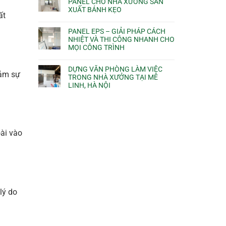
PANEL CHO NHÀ XƯỞNG SẢN
XUẤT BÁNH KẸO
ất
PANEL EPS – GIẢI PHÁP CÁCH
NHIỆT VÀ THI CÔNG NHANH CHO
MỌI CÔNG TRÌNH
DỰNG VĂN PHÒNG LÀM VIỆC
iảm sự
TRONG NHÀ XƯỞNG TẠI MÊ
LINH, HÀ NỘI
oài vào
lý do