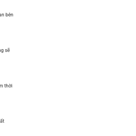
an bên
ng sẽ
m thời
ất