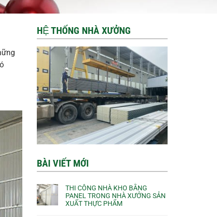
HỆ THỐNG NHÀ XƯỞNG
Những
có
BÀI VIẾT MỚI
THI CÔNG NHÀ KHO BẰNG
PANEL TRONG NHÀ XƯỞNG SẢN
XUẤT THỰC PHẨM