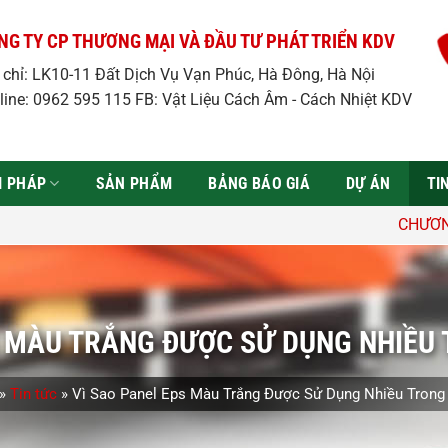
NG TY CP THƯƠNG MẠI VÀ ĐẦU TƯ PHÁT TRIỂN KDV
a chỉ: LK10-11 Đất Dịch Vụ Vạn Phúc, Hà Đông, Hà Nội
line: 0962 595 115 FB: Vật Liệu Cách Âm - Cách Nhiệt KDV
̉I PHÁP
SẢN PHẨM
BẢNG BÁO GIÁ
DỰ ÁN
TI
CHƯƠNG TRÌNH ƯU ĐÃi: Giả
S MÀU TRẮNG ĐƯỢC SỬ DỤNG NHIỀU
»
Tin tức
»
Vì Sao Panel Eps Màu Trắng Được Sử Dụng Nhiều Trong