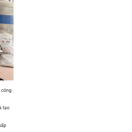
c công
à tạo
hấp