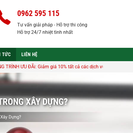
0962 595 115
Tư vấn giải pháp - Hỗ trợ thi công
Hỗ trợ 24/7 nhiệt tình nhất
N TỨC
LIÊN HỆ
m giá 10% tất cả các dịch vụ - Hỗ trợ tư vấn, lên thiết kế miê
 TRONG XÂY DỰNG?
 Xây Dựng?