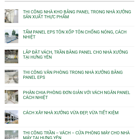
THI CÔNG NHÀ KHO BẰNG PANEL TRONG NHÀ XƯỞNG
SẢN XUẤT THỰC PHẨM
TẤM PANEL EPS TÔN XỐP TÔN CHỐNG NÓNG, CÁCH
NHIỆT
LẮP ĐẶT VÁCH, TRẦN BẰNG PANEL CHO NHÀ XƯỞNG
TẠI HƯNG YÊN
THI CÔNG VĂN PHÒNG TRONG NHÀ XƯỞNG BẰNG
PANEL EPS
PHÂN CHIA PHÒNG ĐƠN GIẢN VỚI VÁCH NGĂN PANEL
CÁCH NHIỆT
CÁCH XÂY NHÀ XƯỞNG VỪA ĐẸP, VỪA TIẾT KIỆM
THI CÔNG TRẦN – VÁCH – CỬA PHÒNG MÁY CHO NHÀ
MÁY TẠI HƯNG YÊN