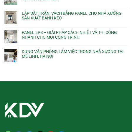
LẮP ĐẶT TRẦN, VÁCH BẰNG PANEL CHO NHÀ XƯỞNG
SẢN XUẤT BÁNH KẸO
PANEL EPS – GIẢI PHÁP CÁCH NHIỆT VÀ THI CÔNG
NHANH CHO MỌI CÔNG TRÌNH
DỰNG VĂN PHÒNG LÀM VIỆC TRONG NHÀ XƯỞNG TẠI
MÊ LINH, HÀ NỘI