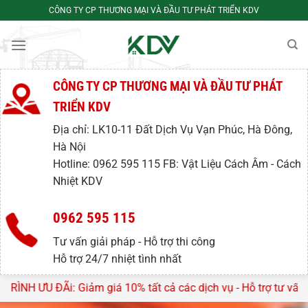
Bỏ
CÔNG TY CP THƯƠNG MẠI VÀ ĐẦU TƯ PHÁT TRIỂN KDV
qua
nội
dung
CÔNG TY CP THƯƠNG MẠI VÀ ĐẦU TƯ PHÁT
TRIỂN KDV
Địa chỉ: LK10-11 Đất Dịch Vụ Vạn Phúc, Hà Đông,
Hà Nội
Hotline: 0962 595 115 FB: Vật Liệu Cách Âm - Cách
Nhiệt KDV
0962 595 115
Tư vấn giải pháp - Hỗ trợ thi công
Hỗ trợ 24/7 nhiệt tình nhất
 10% tất cả các dịch vụ - Hỗ trợ tư vấn, lên thiết kế miễn phi