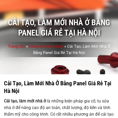
CẢI TẠO, LÀM MỚI NHÀ Ở BẰNG
PANEL GIÁ RẺ TẠI HÀ NỘI
Trang chủ
»
Công trình tiêu biểu
»
Cải Tạo, Làm Mới Nhà Ở
Bằng Panel Giá Rẻ Tại Hà Nội
Cải Tạo, Làm Mới Nhà Ở Bằng Panel Giá Rẻ Tại
Hà Nội
Cải tạo, làm mới nhà ở
là những biện pháp gia cố, tu sửa
nhà ở để nâng cao độ an toàn, chất lượng, độ bền và tính
thẩm mỹ cho công trình. Có rất nhiều phương án để cải tạo