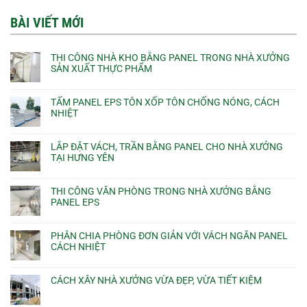
BÀI VIẾT MỚI
THI CÔNG NHÀ KHO BẰNG PANEL TRONG NHÀ XƯỞNG
SẢN XUẤT THỰC PHẨM
TẤM PANEL EPS TÔN XỐP TÔN CHỐNG NÓNG, CÁCH
NHIỆT
LẮP ĐẶT VÁCH, TRẦN BẰNG PANEL CHO NHÀ XƯỞNG
TẠI HƯNG YÊN
THI CÔNG VĂN PHÒNG TRONG NHÀ XƯỞNG BẰNG
PANEL EPS
PHÂN CHIA PHÒNG ĐƠN GIẢN VỚI VÁCH NGĂN PANEL
CÁCH NHIỆT
CÁCH XÂY NHÀ XƯỞNG VỪA ĐẸP, VỪA TIẾT KIỆM