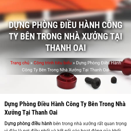
DỰNG PHÒNG ĐIỀU HÀNH CÔNG
TY BÊN TRONG NHÀ XƯỞNG TẠI
THANH OAI
Trang chủ
»
Công trình tiêu biểu
»
Dựng Phòng Điều Hành
Công Ty Bên Trong Nhà Xưởng Tại Thanh Oai
Dựng Phòng Điều Hành Công Ty Bên Trong Nhà
Xưởng Tại Thanh Oai
Dựng phòng điều hành
bên trong nhà xưởng rất quan trọng
vì đây là nơi điều phối và kết nối các hoạt động của khối