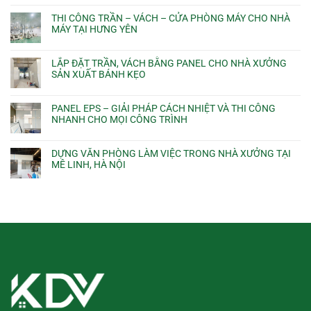
THI CÔNG TRẦN – VÁCH – CỬA PHÒNG MÁY CHO NHÀ
MÁY TẠI HƯNG YÊN
LẮP ĐẶT TRẦN, VÁCH BẰNG PANEL CHO NHÀ XƯỞNG
SẢN XUẤT BÁNH KẸO
PANEL EPS – GIẢI PHÁP CÁCH NHIỆT VÀ THI CÔNG
NHANH CHO MỌI CÔNG TRÌNH
DỰNG VĂN PHÒNG LÀM VIỆC TRONG NHÀ XƯỞNG TẠI
MÊ LINH, HÀ NỘI