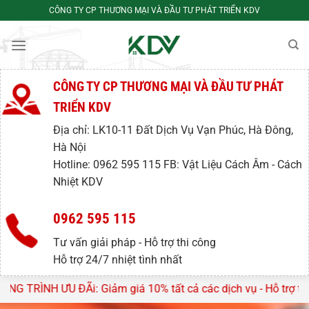
Bỏ
CÔNG TY CP THƯƠNG MẠI VÀ ĐẦU TƯ PHÁT TRIỂN KDV
qua
nội
dung
CÔNG TY CP THƯƠNG MẠI VÀ ĐẦU TƯ PHÁT
TRIỂN KDV
Địa chỉ: LK10-11 Đất Dịch Vụ Vạn Phúc, Hà Đông,
Hà Nội
Hotline: 0962 595 115 FB: Vật Liệu Cách Âm - Cách
Nhiệt KDV
0962 595 115
Tư vấn giải pháp - Hỗ trợ thi công
Hỗ trợ 24/7 nhiệt tình nhất
Giảm giá 10% tất cả các dịch vụ - Hỗ trợ tư vấn, lên thiết kế