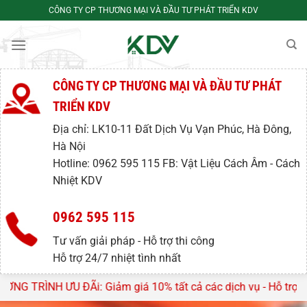
Bỏ
CÔNG TY CP THƯƠNG MẠI VÀ ĐẦU TƯ PHÁT TRIỂN KDV
qua
nội
dung
CÔNG TY CP THƯƠNG MẠI VÀ ĐẦU TƯ PHÁT
TRIỂN KDV
Địa chỉ: LK10-11 Đất Dịch Vụ Vạn Phúc, Hà Đông,
Hà Nội
Hotline: 0962 595 115 FB: Vật Liệu Cách Âm - Cách
Nhiệt KDV
0962 595 115
Tư vấn giải pháp - Hỗ trợ thi công
Hỗ trợ 24/7 nhiệt tình nhất
i: Giảm giá 10% tất cả các dịch vụ - Hỗ trợ tư vấn, lên thiết 