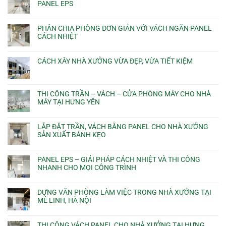
PANEL EPS
PHÂN CHIA PHÒNG ĐƠN GIẢN VỚI VÁCH NGĂN PANEL
CÁCH NHIỆT
CÁCH XÂY NHÀ XƯỞNG VỪA ĐẸP, VỪA TIẾT KIỆM
THI CÔNG TRẦN – VÁCH – CỬA PHÒNG MÁY CHO NHÀ
MÁY TẠI HƯNG YÊN
LẮP ĐẶT TRẦN, VÁCH BẰNG PANEL CHO NHÀ XƯỞNG
SẢN XUẤT BÁNH KẸO
PANEL EPS – GIẢI PHÁP CÁCH NHIỆT VÀ THI CÔNG
NHANH CHO MỌI CÔNG TRÌNH
DỰNG VĂN PHÒNG LÀM VIỆC TRONG NHÀ XƯỞNG TẠI
MÊ LINH, HÀ NỘI
THI CÔNG VÁCH PANEL CHO NHÀ XƯỞNG TẠI HƯNG