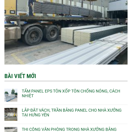
BÀI VIẾT MỚI
TẤM PANEL EPS TÔN XỐP TÔN CHỐNG NÓNG, CÁCH
NHIỆT
LẮP ĐẶT VÁCH, TRẦN BẰNG PANEL CHO NHÀ XƯỞNG
TẠI HƯNG YÊN
THI CÔNG VĂN PHÒNG TRONG NHÀ XƯỞNG BẰNG