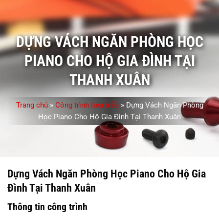
DỰNG VÁCH NGĂN PHÒNG HỌC
PIANO CHO HỘ GIA ĐÌNH TẠI
THANH XUÂN
Trang chủ
»
Công trình tiêu biểu
»
Dựng Vách Ngăn Phòng
Học Piano Cho Hộ Gia Đình Tại Thanh Xuân
Dựng Vách Ngăn Phòng Học Piano Cho Hộ Gia
Đình Tại Thanh Xuân
Thông tin công trình