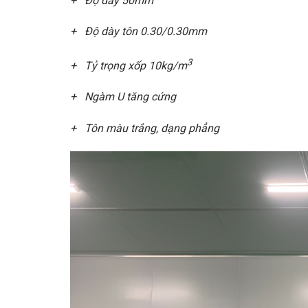
+ Độ dày 50mm
+ Độ dày tôn 0.30/0.30mm
3
+ Tỷ trọng xốp 10kg/m
+ Ngàm U tăng cứng
+ Tôn màu trắng, dạng phẳng