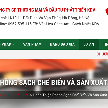
NG TY CP THƯƠNG MẠI VÀ ĐẦU TƯ PHÁT TRIỂN KDV
a chỉ: LK10-11 Đất Dịch Vụ Vạn Phúc, Hà Đông, Hà Nội
line: 0962 595 115 FB: Vật Liệu Cách Âm - Cách Nhiệt KDV
̉I PHÁP
SẢN PHẨM
BẢNG BÁO GIÁ
DỰ ÁN
TI
CHƯƠNG TRÌNH ƯU ĐÃi: Giảm gia
HÒNG SẠCH CHẾ BIẾN VÀ SẢN XUẤT 
ông trình tiêu biểu
»
Hoàn Thiện Phòng Sạch Chế Biến Và Sản Xuất 