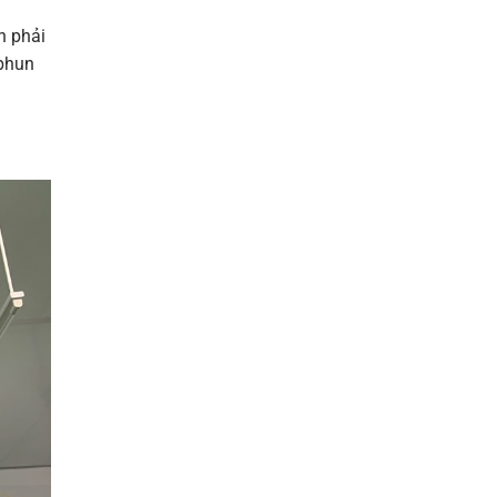
n phải
 phun