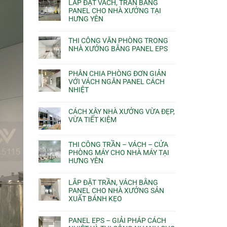
LẮP ĐẶT VÁCH, TRẦN BẰNG
PANEL CHO NHÀ XƯỞNG TẠI
HƯNG YÊN
THI CÔNG VĂN PHÒNG TRONG
NHÀ XƯỞNG BẰNG PANEL EPS
PHÂN CHIA PHÒNG ĐƠN GIẢN
VỚI VÁCH NGĂN PANEL CÁCH
NHIỆT
CÁCH XÂY NHÀ XƯỞNG VỪA ĐẸP,
VỪA TIẾT KIỆM
THI CÔNG TRẦN – VÁCH – CỬA
PHÒNG MÁY CHO NHÀ MÁY TẠI
HƯNG YÊN
LẮP ĐẶT TRẦN, VÁCH BẰNG
PANEL CHO NHÀ XƯỞNG SẢN
XUẤT BÁNH KẸO
PANEL EPS – GIẢI PHÁP CÁCH