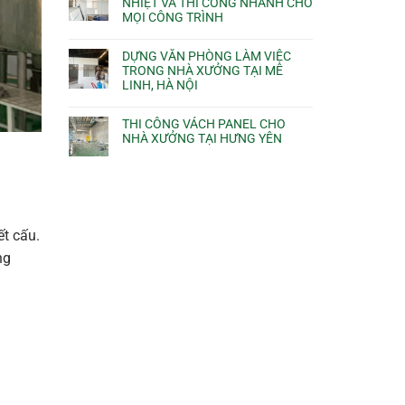
NHIỆT VÀ THI CÔNG NHANH CHO
MỌI CÔNG TRÌNH
DỰNG VĂN PHÒNG LÀM VIỆC
TRONG NHÀ XƯỞNG TẠI MÊ
LINH, HÀ NỘI
THI CÔNG VÁCH PANEL CHO
NHÀ XƯỞNG TẠI HƯNG YÊN
t cấu.
ng