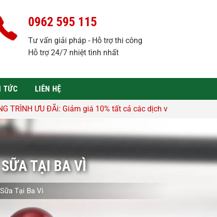
0962 595 115
Tư vấn giải pháp - Hỗ trợ thi công
Hỗ trợ 24/7 nhiệt tình nhất
N TỨC
LIÊN HỆ
́ 10% tất cả các dịch vụ - Hỗ trợ tư vấn, lên thiết kế miễn p
SỮA TẠI BA VÌ
Sữa Tại Ba Vì