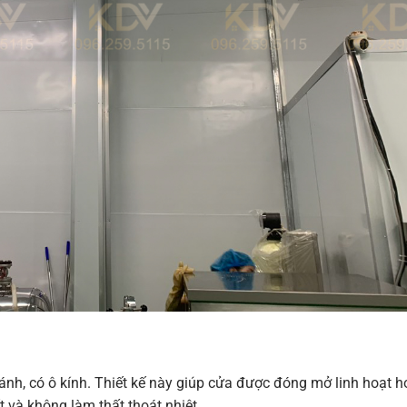
nh, có ô kính. Thiết kế này giúp cửa được đóng mở linh hoạt hơn
t và không làm thất thoát nhiệt.