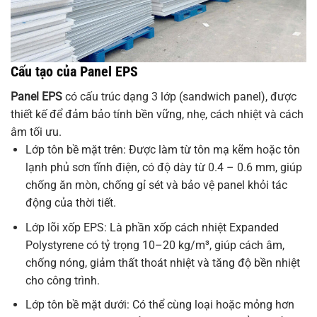
Cấu tạo của Panel EPS
Panel EPS
có cấu trúc dạng 3 lớp (sandwich panel), được
thiết kế để đảm bảo tính bền vững, nhẹ, cách nhiệt và cách
âm tối ưu.
Lớp tôn bề mặt trên: Được làm từ tôn mạ kẽm hoặc tôn
lạnh phủ sơn tĩnh điện, có độ dày từ 0.4 – 0.6 mm, giúp
chống ăn mòn, chống gỉ sét và bảo vệ panel khỏi tác
động của thời tiết.
Lớp lõi xốp EPS: Là phần xốp cách nhiệt Expanded
Polystyrene có tỷ trọng 10–20 kg/m³, giúp cách âm,
chống nóng, giảm thất thoát nhiệt và tăng độ bền nhiệt
cho công trình.
Lớp tôn bề mặt dưới: Có thể cùng loại hoặc mỏng hơn