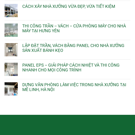
CÁCH XÂY NHÀ XƯỞNG VỪA ĐẸP, VỪA TIẾT KIỆM
THI CÔNG TRẦN – VÁCH – CỬA PHÒNG MÁY CHO NHÀ
MÁY TẠI HƯNG YÊN
LẮP ĐẶT TRẦN, VÁCH BẰNG PANEL CHO NHÀ XƯỞNG
SẢN XUẤT BÁNH KẸO
PANEL EPS – GIẢI PHÁP CÁCH NHIỆT VÀ THI CÔNG
NHANH CHO MỌI CÔNG TRÌNH
DỰNG VĂN PHÒNG LÀM VIỆC TRONG NHÀ XƯỞNG TẠI
MÊ LINH, HÀ NỘI