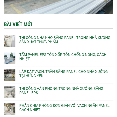
BÀI VIẾT MỚI
THI CÔNG NHÀ KHO BẰNG PANEL TRONG NHÀ XƯỞNG
SẢN XUẤT THỰC PHẨM
TẤM PANEL EPS TÔN XỐP TÔN CHỐNG NÓNG, CÁCH
NHIỆT
LẮP ĐẶT VÁCH, TRẦN BẰNG PANEL CHO NHÀ XƯỞNG
TẠI HƯNG YÊN
THI CÔNG VĂN PHÒNG TRONG NHÀ XƯỞNG BẰNG
PANEL EPS
PHÂN CHIA PHÒNG ĐƠN GIẢN VỚI VÁCH NGĂN PANEL
CÁCH NHIỆT