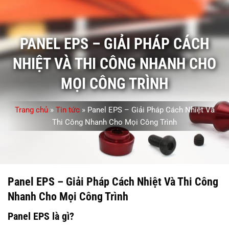
PANEL EPS – GIẢI PHÁP CÁCH
NHIỆT VÀ THI CÔNG NHANH CHO
MỌI CÔNG TRÌNH
Trang chủ
»
Tin tức
»
Panel EPS – Giải Pháp Cách Nhiệt Và
Thi Công Nhanh Cho Mọi Công Trình
Panel EPS – Giải Pháp Cách Nhiệt Và Thi Công
Nhanh Cho Mọi Công Trình
Panel EPS là gì?