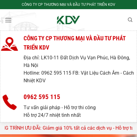
Bỏ
CÔNG TY CP THƯƠNG MẠI VÀ ĐẦU TƯ PHÁT TRIỂN KDV
qua
nội
dung
CÔNG TY CP THƯƠNG MẠI VÀ ĐẦU TƯ PHÁT
TRIỂN KDV
Địa chỉ: LK10-11 Đất Dịch Vụ Vạn Phúc, Hà Đông,
Hà Nội
Hotline: 0962 595 115 FB: Vật Liệu Cách Âm - Cách
Nhiệt KDV
0962 595 115
Tư vấn giải pháp - Hỗ trợ thi công
Hỗ trợ 24/7 nhiệt tình nhất
: Giảm giá 10% tất cả các dịch vụ - Hỗ trợ tư vấn, lên thiết 