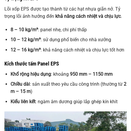
Lõi xốp EPS được tạo thành từ các hạt nhựa giãn nở. Tỷ
trọng lõi ảnh hưởng đến
khả năng cách nhiệt và chịu lực
.
8 – 10 kg/m³
: panel nhẹ, chi phí thấp
10 – 12 kg/m³
: sử dụng phổ biến cho nhà xưởng
12 – 16 kg/m³
: khả năng cách nhiệt và chịu lực tốt hơn
Kích thước tấm Panel EPS
Khổ rộng hiệu dụng
: khoảng
950 mm – 1150 mm
Chiều dài
: sản xuất theo yêu cầu công trình (thường từ
2
m – 15 m
)
Kiểu liên kết
: ngàm âm dương giúp lắp ghép kín khít