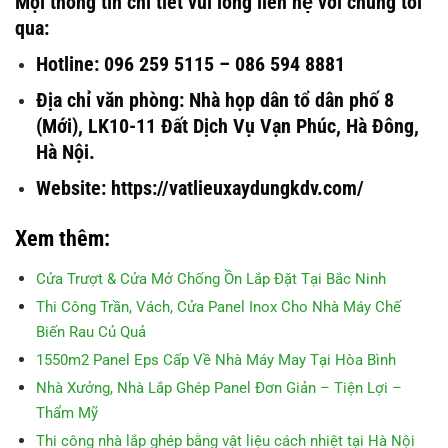
Mọi thông tin chi tiết vui lòng liên hệ với chúng tôi
qua:
Hotline: 096 259 5115 – 086 594 8881
Địa chỉ văn phòng: Nhà họp dân tổ dân phố 8
(Mới), LK10-11 Đất Dịch Vụ Vạn Phúc, Hà Đông,
Hà Nội.
Website: https://vatlieuxaydungkdv.com/
Xem thêm:
Cửa Trượt & Cửa Mở Chống Ồn Lắp Đặt Tại Bắc Ninh
Thi Công Trần, Vách, Cửa Panel Inox Cho Nhà Máy Chế
Biến Rau Củ Quả
1550m2 Panel Eps Cấp Về Nhà Máy May Tại Hòa Bình
Nhà Xưởng, Nhà Lắp Ghép Panel Đơn Giản – Tiện Lợi –
Thẩm Mỹ
Thi công nhà lắp ghép bằng vật liệu cách nhiệt tại Hà Nội