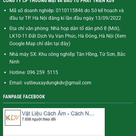
CÔNG TY CP THƯƠNG MẠI VÀ ĐẦU TƯ PHÁT TRIỂN KDV
Mã số doanh nghiệp: 0110115846 do Sở kế hoạch và
đầu tư TP. Hà Nội đăng kí lần đầu ngày 13/09/2022
Địa chỉ văn phòng: Nhà họp dân tổ dân phố 8 (Mới),
LK10-11 Đất Dịch Vụ Vạn Phúc, Hà Đông, Hà Nội (Xem
Google Map chỉ dẫn
tại đây
)
Nhà máy SX: Khu công nghiệp Tân Hồng, Từ Sơn, Bắc
Ninh
Hotline: 096 259 5115
Email: vatlieuxaydungkdv@gmail.com
FANPAGE FACEBOOK