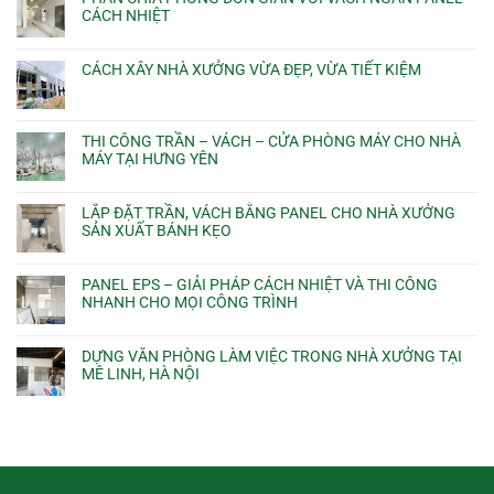
CÁCH NHIỆT
CÁCH XÂY NHÀ XƯỞNG VỪA ĐẸP, VỪA TIẾT KIỆM
THI CÔNG TRẦN – VÁCH – CỬA PHÒNG MÁY CHO NHÀ
MÁY TẠI HƯNG YÊN
LẮP ĐẶT TRẦN, VÁCH BẰNG PANEL CHO NHÀ XƯỞNG
SẢN XUẤT BÁNH KẸO
PANEL EPS – GIẢI PHÁP CÁCH NHIỆT VÀ THI CÔNG
NHANH CHO MỌI CÔNG TRÌNH
DỰNG VĂN PHÒNG LÀM VIỆC TRONG NHÀ XƯỞNG TẠI
MÊ LINH, HÀ NỘI