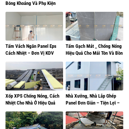
Bông Khoáng Và Phụ Kiện
Nhôm Về Nam Từ Liêm
Tấm Vách Ngăn Panel Eps
Tấm Gạch Mát _ Chống Nóng
Cách Nhiệt – Đơn Vị KDV
Hiệu Quả Cho Mái Tôn Và Bồn
Cung Cấp
Nước
Xốp XPS Chống Nóng, Cách
Nhà Xưởng, Nhà Lắp Ghép
Nhiệt Cho Nhà Ở Hiệu Quả
Panel Đơn Giản – Tiện Lợi –
Thẩm Mỹ