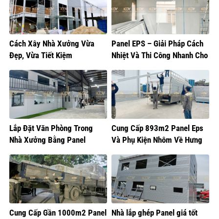
Cách Xây Nhà Xưởng Vừa
Panel EPS – Giải Pháp Cách
Đẹp, Vừa Tiết Kiệm
Nhiệt Và Thi Công Nhanh Cho
Mọi Công Trình
Lắp Đặt Văn Phòng Trong
Cung Cấp 893m2 Panel Eps
Nhà Xưởng Bằng Panel
Và Phụ Kiện Nhôm Về Hưng
Yên
Cung Cấp Gần 1000m2 Panel
Nhà lắp ghép Panel giá tốt