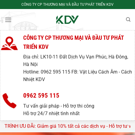
Bỏ
CÔNG TY CP THƯƠNG MẠI VÀ ĐẦU TƯ PHÁT TRIỂN KDV
qua
nội
dung
CÔNG TY CP THƯƠNG MẠI VÀ ĐẦU TƯ PHÁT
TRIỂN KDV
Địa chỉ: LK10-11 Đất Dịch Vụ Vạn Phúc, Hà Đông,
Hà Nội
Hotline: 0962 595 115 FB: Vật Liệu Cách Âm - Cách
Nhiệt KDV
0962 595 115
Tư vấn giải pháp - Hỗ trợ thi công
Hỗ trợ 24/7 nhiệt tình nhất
m giá 10% tất cả các dịch vụ - Hỗ trợ tư vấn, lên thiết kế mi