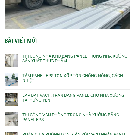
BÀI VIẾT MỚI
THI CÔNG NHÀ KHO BẰNG PANEL TRONG NHÀ XƯỞNG
SẢN XUẤT THỰC PHẨM
TẤM PANEL EPS TÔN XỐP TÔN CHỐNG NÓNG, CÁCH
NHIỆT
LẮP ĐẶT VÁCH, TRẦN BẰNG PANEL CHO NHÀ XƯỞNG
TẠI HƯNG YÊN
THI CÔNG VĂN PHÒNG TRONG NHÀ XƯỞNG BẰNG
PANEL EPS
PHÂN CHIA PHÒNG ĐƠN GIẢN VỚI VÁCH NGĂN PANEL